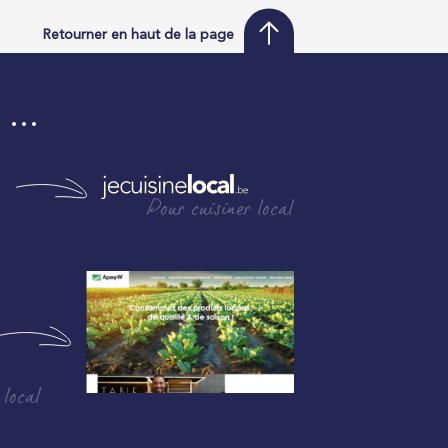
Retourner en haut de la page
i …
Pour cuisiner local
 local