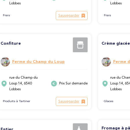
Lobbes
Lobbes
Sauvegarder
Frais
Frais
Confiture
Crème glacée
Ferme du Champ du Loup
Ferme d
rue du Champ du
rue du Cha
Loup 14, 6540
Prix Sur demande
Loup 14, 65
Lobbes
Lobbes
Sauvegarder
Produits à Tartiner
Glaces
Fromage à pâ
Entier