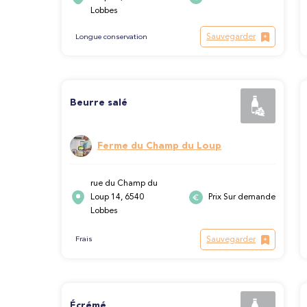
Lobbes
Sauvegarder
Longue conservation
Beurre salé
Ferme du Champ du Loup
rue du Champ du
Loup 14, 6540
Prix Sur demande
Lobbes
Sauvegarder
Frais
Écrémé