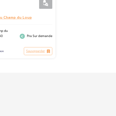
u Champ du Loup
mp du
40
Prix Sur demande
Sauvegarder
ion