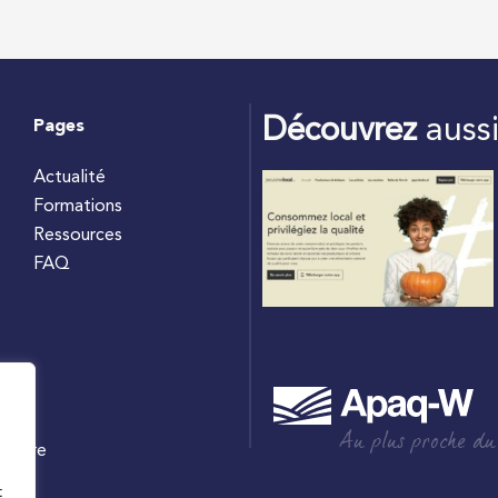
Découvrez
auss
Pages
Actualité
Formations
Ressources
FAQ
Au plus proche du
culture
W
t