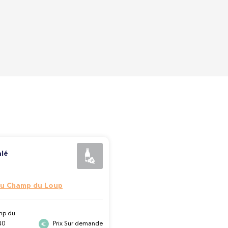
alé
u Champ du Loup
mp du
40
Prix Sur demande