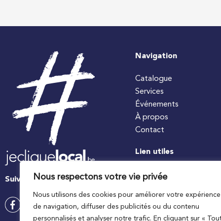
Navigation
Catalogue
Services
Événements
À propos
Contact
Lien utiles
#jecuisinelocal
Nous respectons votre vie privée
Suivez-nous
Apaq-W
Nous utilisons des cookies pour améliorer votre expérience
Ministre wallon de l’agri
de navigation, diffuser des publicités ou du contenu
Wallonie agriculture SP
personnalisés et analyser notre trafic. En cliquant sur « Tou