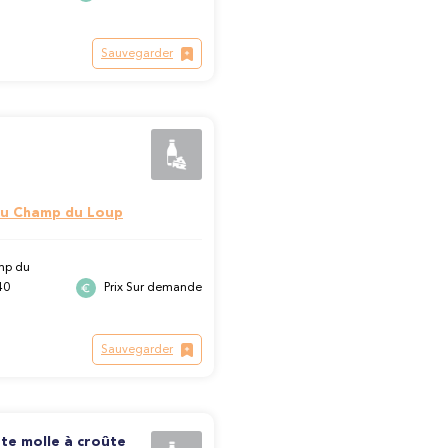
Sauvegarder
u Champ du Loup
mp du
40
Prix Sur demande
Sauvegarder
te molle à croûte