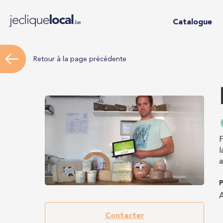
Catalogue
Retour à la page précédente
F
l
a
P
A
Contacter