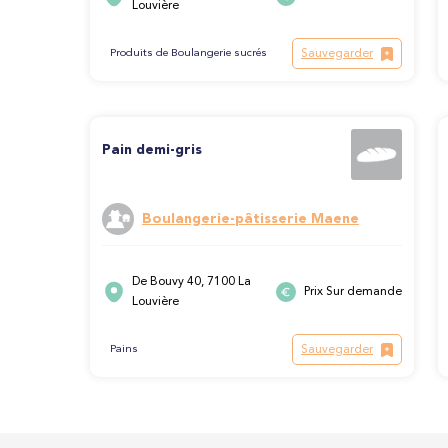
Louvière
Sauvegarder
Produits de Boulangerie sucrés
Pain demi-gris
Boulangerie-pâtisserie Maene
De Bouvy 40, 7100 La
Prix Sur demande
Louvière
Sauvegarder
Pains