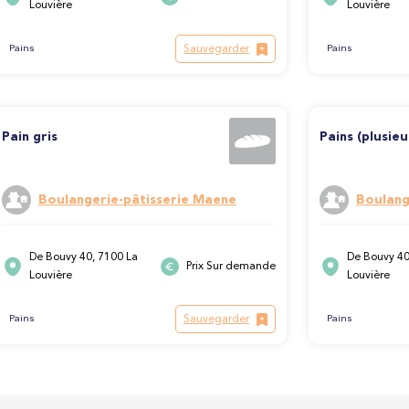
Louvière
Louvière
Sauvegarder
Pains
Pains
Pain gris
Pains (plusieu
Boulangerie-pâtisserie Maene
Boulang
De Bouvy 40, 7100 La
De Bouvy 40
Prix Sur demande
Louvière
Louvière
Sauvegarder
Pains
Pains