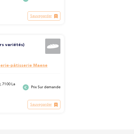
Sauvegarder
rs variétés)
erie-pâtisserie Maene
, 7100 La
Prix Sur demande
Sauvegarder