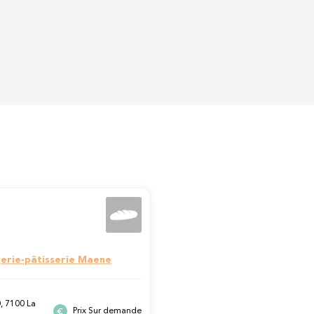
erie-pâtisserie Maene
, 7100 La
Prix Sur demande