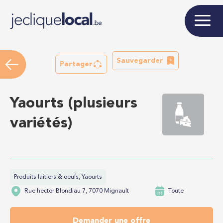
Sauvegarder
Partager
Yaourts (plusieurs
variétés)
Produits laitiers & oeufs, Yaourts
Rue hector Blondiau 7, 7070 Mignault
Toute
Demander une offre