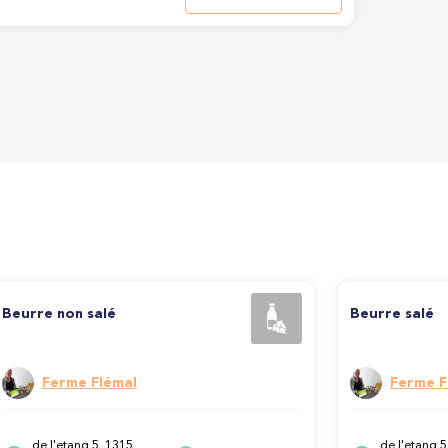
Beurre non salé
Beurre salé
Ferme Flémal
Ferme F
de l'etang 5, 1315
de l'etang 5