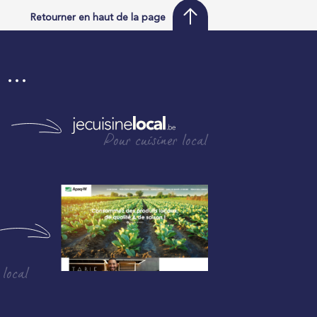
Retourner en haut de la page
i …
Pour cuisiner local
 local