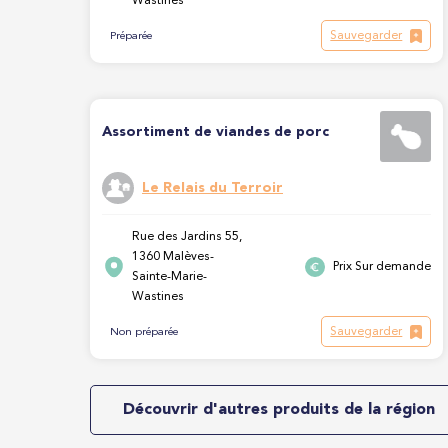
Wastines
Sauvegarder
Préparée
Assortiment de viandes de porc
Le Relais du Terroir
Rue des Jardins 55,
1360 Malèves-
Prix Sur demande
Sainte-Marie-
Wastines
Sauvegarder
Non préparée
Découvrir d'autres produits de la région