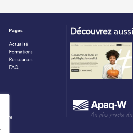
Découvrez
auss
Pages
Actualité
Formations
Ressources
FAQ
Au plus proche du
culture
W
t