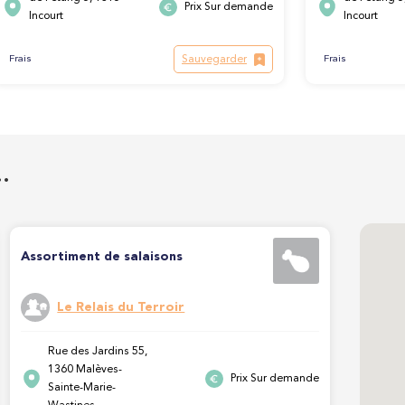
Prix Sur demande
Incourt
Incourt
Sauvegarder
Frais
Frais
…
Assortiment de salaisons
Le Relais du Terroir
Rue des Jardins 55,
1360 Malèves-
Prix Sur demande
Sainte-Marie-