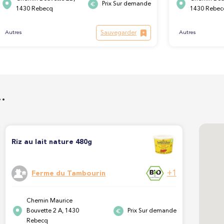
Prix Sur demande
1430 Rebecq
1430 Rebec
Sauvegarder
Autres
Autres
…
Riz au lait nature 480g
+1
Ferme du Tambourin
Chemin Maurice
Bouvette 2 A, 1430
Prix Sur demande
Rebecq