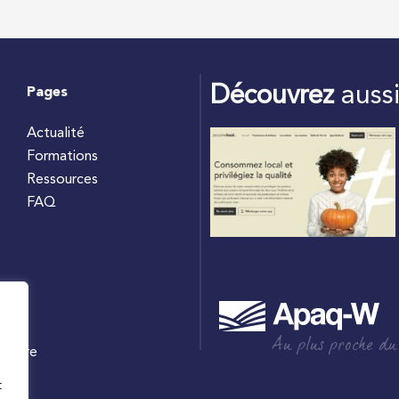
Découvrez
auss
Pages
Actualité
Formations
Ressources
FAQ
Au plus proche du
culture
W
t