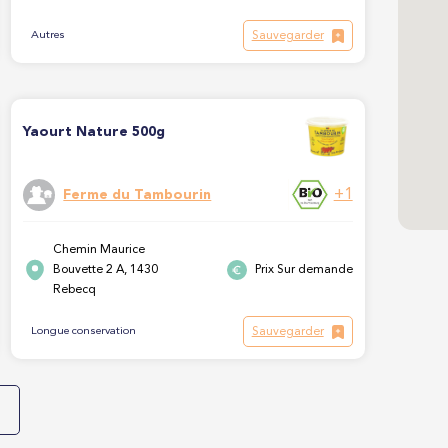
Sauvegarder
Autres
Yaourt Nature 500g
+1
Ferme du Tambourin
Chemin Maurice
Bouvette 2 A, 1430
Prix Sur demande
Rebecq
Sauvegarder
Longue conservation