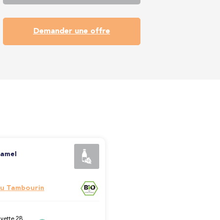
Demander une offre
ramel
u Tambourin
vette 2B,