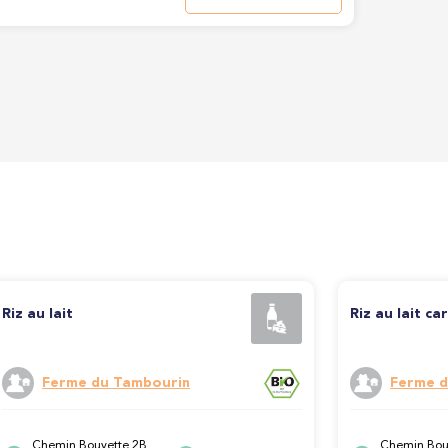
Riz au lait
Riz au lait ca
Ferme du Tambourin
Ferme d
Chemin Bouvette 2B,
Chemin Bou