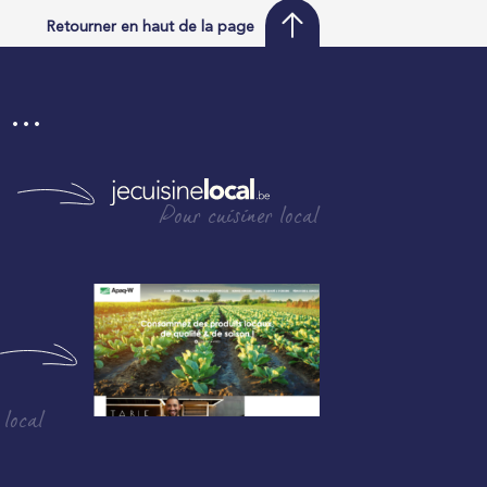
Retourner en haut de la page
i …
Pour cuisiner local
 local