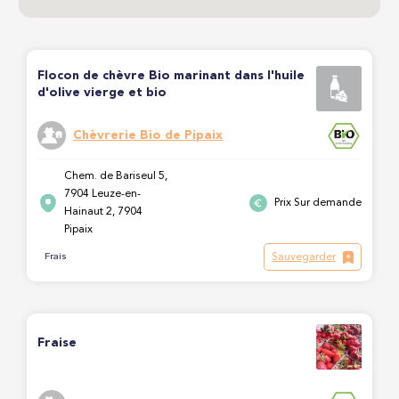
Flocon de chèvre Bio marinant dans l'huile
d'olive vierge et bio
Chèvrerie Bio de Pipaix
Chem. de Bariseul 5,
7904 Leuze-en-
Prix Sur demande
Hainaut 2, 7904
Pipaix
Sauvegarder
Frais
Fraise