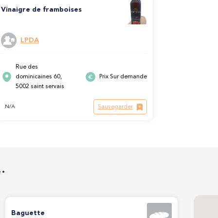
Vinaigre de framboises
LPDA
Rue des
dominicaines 60,
Prix Sur demande
5002 saint servais
Sauvegarder
N/A
…
Baguette