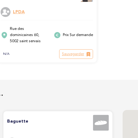
LPDA
Rue des
dominicaines 60,
Prix Sur demande
5002 saint servais
Sauvegarder
N/A
…
Baguette