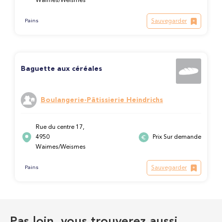
Waimes/Weismes
Sauvegarder
Pains
Baguette aux céréales
Boulangerie-Pâtissierie Heindrichs
Rue du centre 17,
4950
Prix Sur demande
Waimes/Weismes
Sauvegarder
Pains