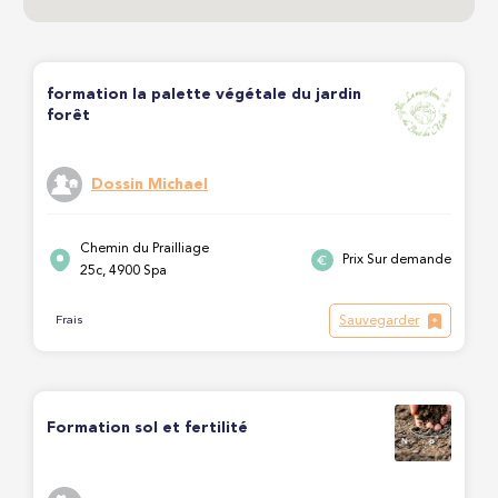
formation la palette végétale du jardin
forêt
Dossin Michael
Chemin du Prailliage
Prix Sur demande
25c, 4900 Spa
Sauvegarder
Frais
Formation sol et fertilité