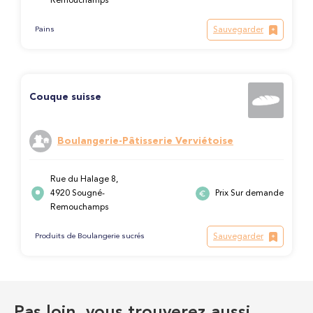
Remouchamps
Sauvegarder
Pains
Couque suisse
Boulangerie-Pâtisserie Verviétoise
Rue du Halage 8,
4920 Sougné-
Prix Sur demande
Remouchamps
Sauvegarder
Produits de Boulangerie sucrés