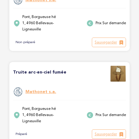
Pont, Borgueuse hé
1, 4960 Bellevaux-
Prix Sur demande
Ligneuville
Sauvegarder
Non préparé
Truite arc-en-ciel fumée
Mathonet s.a.
Pont, Borgueuse hé
1, 4960 Bellevaux-
Prix Sur demande
Ligneuville
Sauvegarder
Préparé