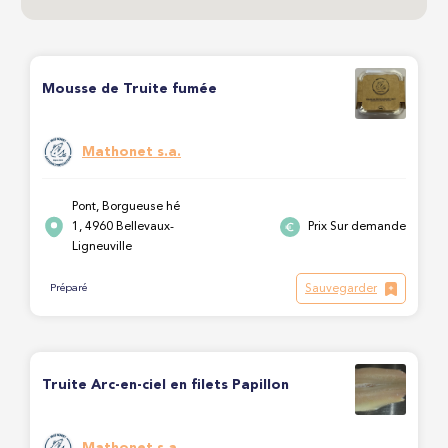
Mousse de Truite fumée
Mathonet s.a.
Pont, Borgueuse hé
1, 4960 Bellevaux-
Prix Sur demande
Ligneuville
Sauvegarder
Préparé
Truite Arc-en-ciel en filets Papillon
Mathonet s.a.