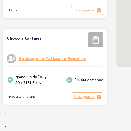
Sauvegarder
Pains
Choco à tartiner
Boulangerie Patisserie Renoirte
grand rue de Feluy
Prix Sur demande
20b, 7181 Feluy
Sauvegarder
Produits à Tartiner