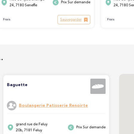
Prix Sur demande
24, 7180 Seneffe
24, 7180 Se
Sauvegarder
Frais
Frais
…
Baguette
Boulangerie Patisserie Renoirte
grand rue de Feluy
Prix Sur demande
20b, 7181 Feluy