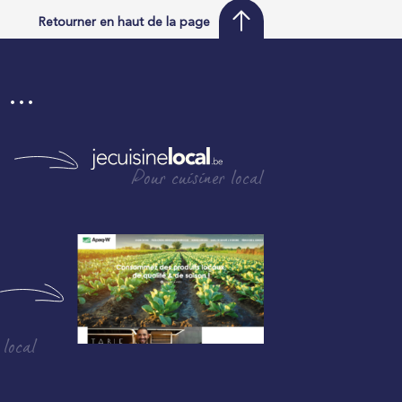
Retourner en haut de la page
i …
Pour cuisiner local
 local