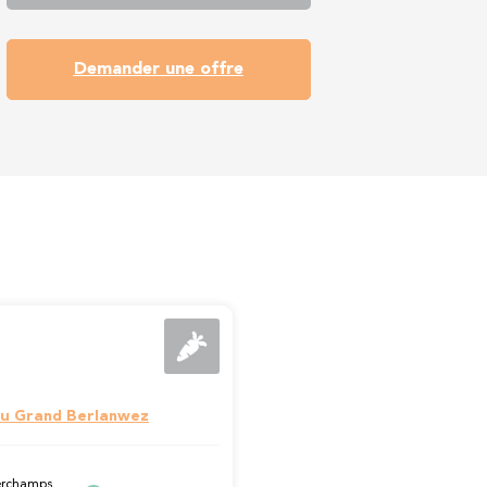
Demander une offre
u Grand Berlanwez
erchamps