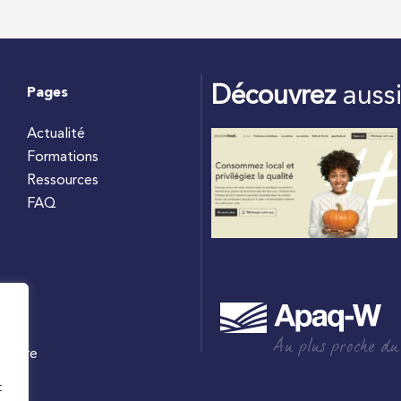
Découvrez
auss
Pages
Actualité
Formations
Ressources
FAQ
Au plus proche du
culture
W
t