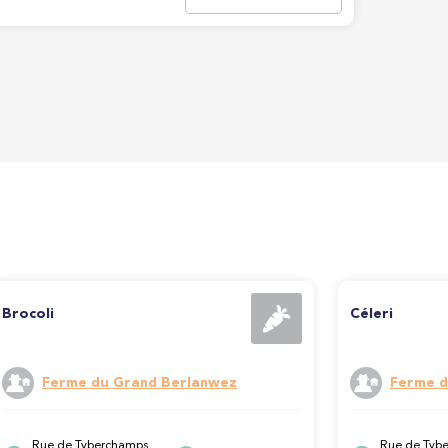
Brocoli
Céleri
Ferme du Grand Berlanwez
Ferme d
Rue de Tyberchamps
Rue de Tyb