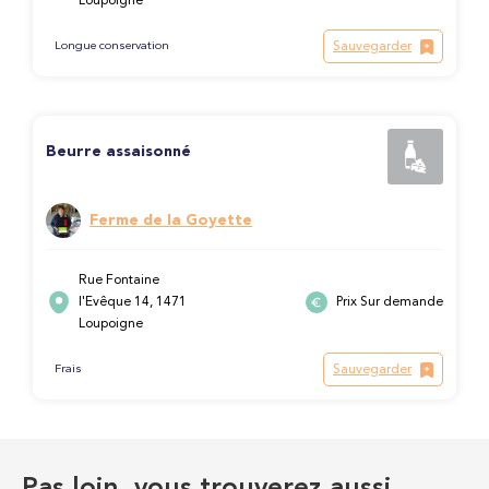
Loupoigne
Sauvegarder
Longue conservation
Beurre assaisonné
Ferme de la Goyette
Rue Fontaine
l'Evêque 14, 1471
Prix Sur demande
Loupoigne
Sauvegarder
Frais