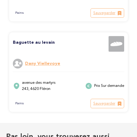
Sauvegarder
Pains
Baguette au levain
Dany Viellevoye
avenue des martyrs
Prix Sur demande
243, 4620 Fléron
Sauvegarder
Pains