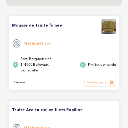
Mousse de Truite fumée
Mathonet s.a.
Pont, Borgueuse hé
1, 4960 Bellevaux-
Prix Sur demande
Ligneuville
Sauvegarder
Préparé
Truite Arc-en-ciel en filets Papillon
Mathonet s.a.