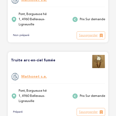
Pont, Borgueuse hé
1, 4960 Bellevaux-
Prix Sur demande
Ligneuville
Sauvegarder
Non préparé
Truite arc-en-ciel fumée
Mathonet s.a.
Pont, Borgueuse hé
1, 4960 Bellevaux-
Prix Sur demande
Ligneuville
Sauvegarder
Préparé