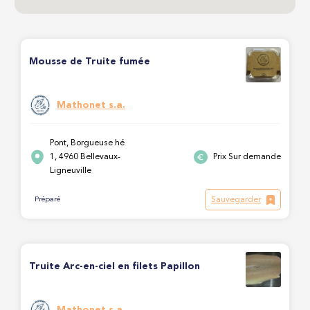
Mousse de Truite fumée
Mathonet s.a.
Pont, Borgueuse hé
1, 4960 Bellevaux-
Prix Sur demande
Ligneuville
Sauvegarder
Préparé
Truite Arc-en-ciel en filets Papillon
Mathonet s.a.