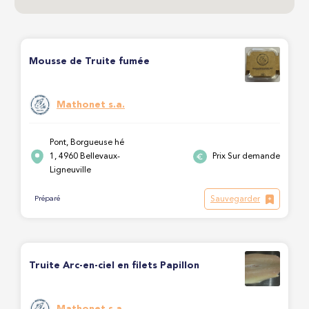
Mousse de Truite fumée
Mathonet s.a.
Pont, Borgueuse hé
1, 4960 Bellevaux-
Prix Sur demande
Ligneuville
Sauvegarder
Préparé
Truite Arc-en-ciel en filets Papillon
Mathonet s.a.