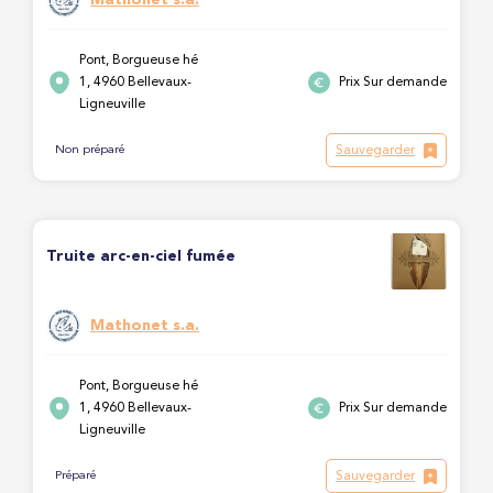
Pont, Borgueuse hé
1, 4960 Bellevaux-
Prix Sur demande
Ligneuville
Sauvegarder
Non préparé
Truite arc-en-ciel fumée
Mathonet s.a.
Pont, Borgueuse hé
1, 4960 Bellevaux-
Prix Sur demande
Ligneuville
Sauvegarder
Préparé