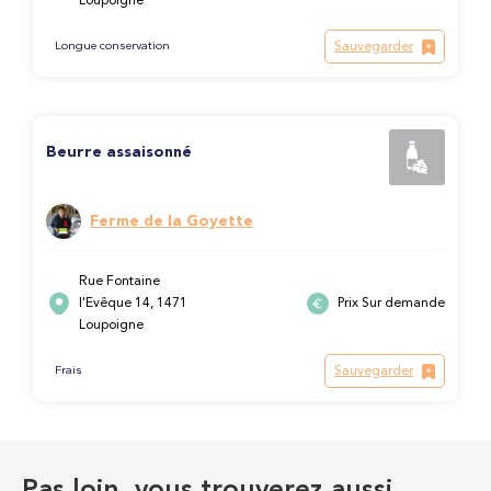
Loupoigne
Sauvegarder
Longue conservation
Beurre assaisonné
Ferme de la Goyette
Rue Fontaine
l'Evêque 14, 1471
Prix Sur demande
Loupoigne
Sauvegarder
Frais