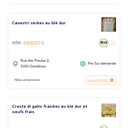
Canestri sèches au blé dur
+1
EGGUSTO
Rue des Praules 2,
Prix Sur demande
5030 Gembloux
Sauvegarder
Pâtes alimentaires
Creste di gallo fraiches au blé dur et
oeufs frais