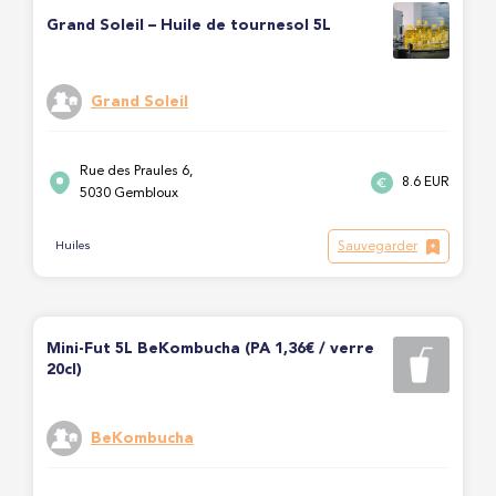
Grand Soleil – Huile de tournesol 5L
Grand Soleil
Rue des Praules 6,
8.6 EUR
5030 Gembloux
Sauvegarder
Huiles
Mini-Fut 5L BeKombucha (PA 1,36€ / verre
20cl)
BeKombucha