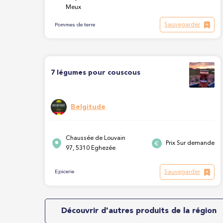
Meux
Sauvegarder
Pommes de terre
7 légumes pour couscous
Belgitude
Chaussée de Louvain
Prix Sur demande
97, 5310 Eghezée
Sauvegarder
Epicerie
Découvrir d'autres produits de la région