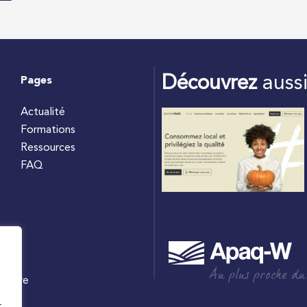
Découvrez
auss
Pages
Actualité
Formations
Ressources
FAQ
Au plus proche du
culture
W
t