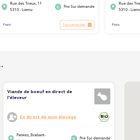
Rue des Trieux, 11
Rue des Trie
Prix Sur demande
5310 - Liernu
5310 - Liern
Sauvegarder
Frais
Frais
…
Viande de boeuf en direct de
l'éleveur
En direct de mon élevage
Perwez, Brabant-
Prix Sur demande