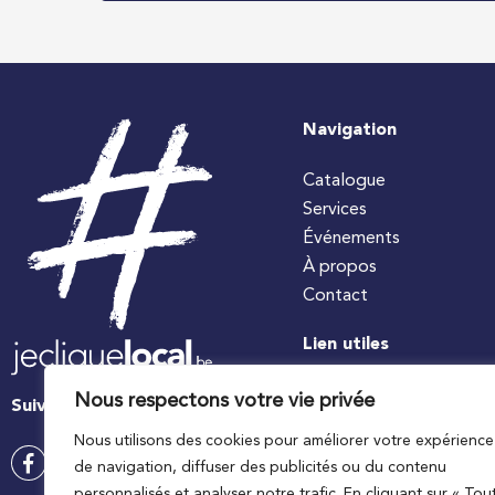
Navigation
Catalogue
Services
Événements
À propos
Contact
Lien utiles
#jecuisinelocal
Nous respectons votre vie privée
Suivez-nous
Apaq-W
Nous utilisons des cookies pour améliorer votre expérience
Ministre wallon de l’agri
de navigation, diffuser des publicités ou du contenu
Wallonie agriculture SP
personnalisés et analyser notre trafic. En cliquant sur « Tou