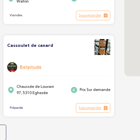
Wallon
Sauvegarder
Viandes
Cassoulet de canard
Belgitude
Chaussée de Louvain
Prix Sur demande
97, 5310 Eghezée
Sauvegarder
Préparée