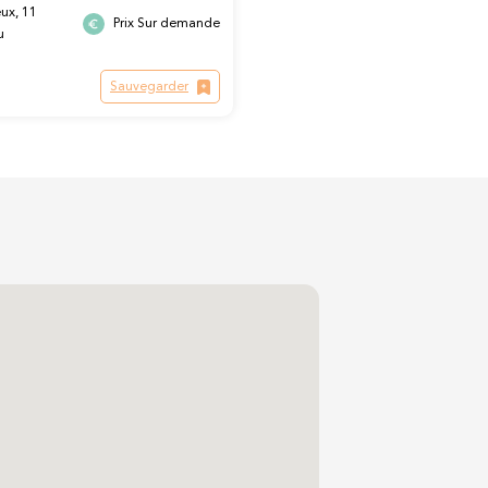
ux, 11
Prix Sur demande
u
Sauvegarder