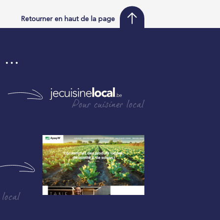
Retourner en haut de la page
i …
Pour cuisiner local
 local