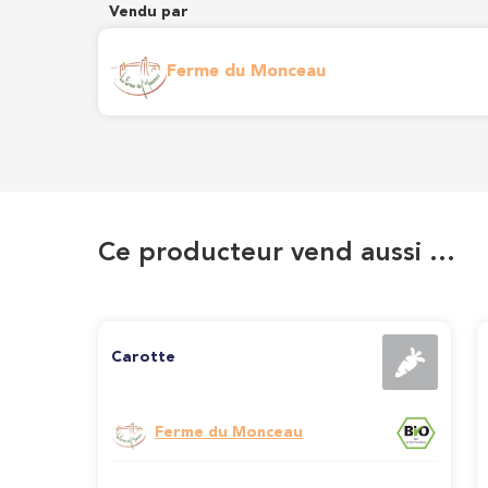
Vendu par
Ferme du Monceau
Ce producteur vend aussi …
Carotte
Ferme du Monceau