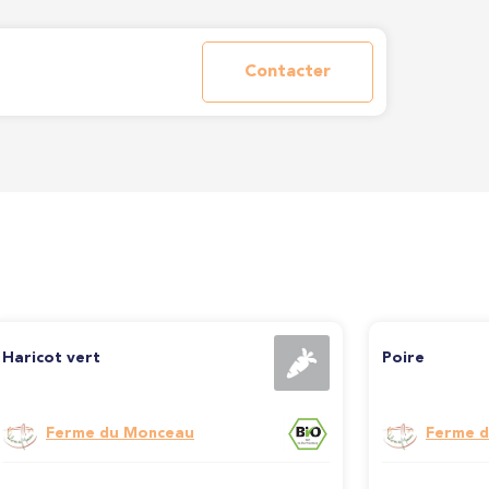
Contacter
Haricot vert
Poire
Ferme du Monceau
Ferme 