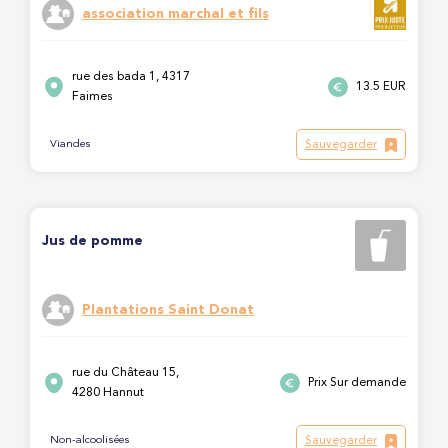
association marchal et fils
rue des bada 1, 4317
13.5 EUR
Faimes
Sauvegarder
Viandes
Jus de pomme
Plantations Saint Donat
rue du Château 15,
Prix Sur demande
4280 Hannut
Sauvegarder
Non-alcoolisées