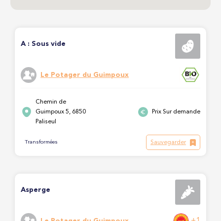
A : Sous vide
Le Potager du Guimpoux
Chemin de
Guimpoux 5, 6850
Prix Sur demande
Paliseul
Sauvegarder
Transformées
Asperge
+1
Le Potager du Guimpoux