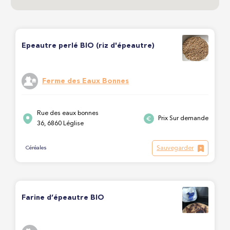
Epeautre perlé BIO (riz d'épeautre)
Ferme des Eaux Bonnes
Rue des eaux bonnes
Prix Sur demande
36, 6860 Léglise
Sauvegarder
Céréales
Farine d’épeautre BIO