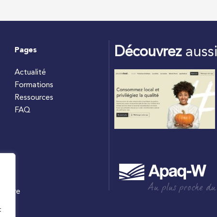
Découvrez
auss
Pages
Actualité
Formations
Ressources
FAQ
Au plus proche du
culture
W
t