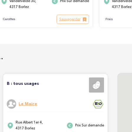
Vandervelde 30,
Prix Sur demande
Vandervelde
4317 Borlez
4317 Borlez
Sauvegarder
Carottes
Frais
…
B : tous usages
Le Maire
Rue Albert 1er 4,
Prix Sur demande
4317 Borlez