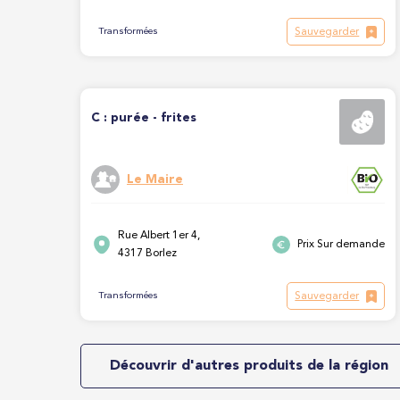
Sauvegarder
Transformées
C : purée - frites
Le Maire
Rue Albert 1er 4,
Prix Sur demande
4317 Borlez
Sauvegarder
Transformées
Découvrir d'autres produits de la région