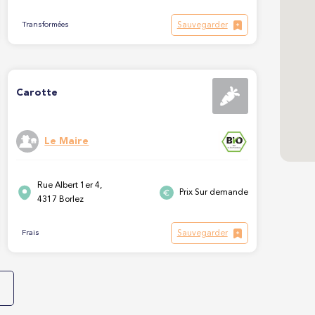
Sauvegarder
Transformées
Carotte
Le Maire
Rue Albert 1er 4,
Prix Sur demande
4317 Borlez
Sauvegarder
Frais