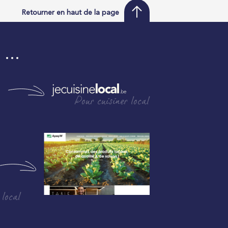
Retourner en haut de la page
i …
Pour cuisiner local
 local