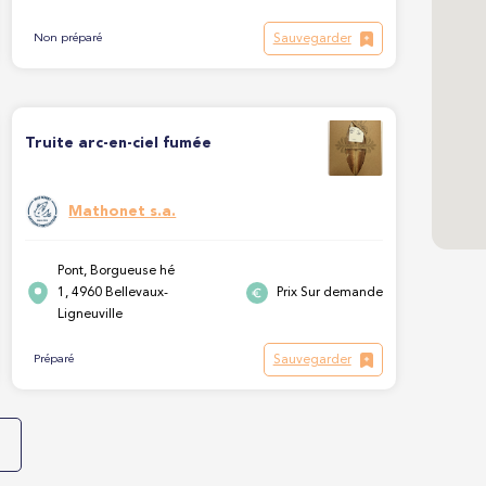
Sauvegarder
Non préparé
Truite arc-en-ciel fumée
Mathonet s.a.
Pont, Borgueuse hé
1, 4960 Bellevaux-
Prix Sur demande
Ligneuville
Sauvegarder
Préparé