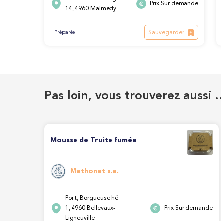
Prix Sur demande
14, 4960 Malmedy
Sauvegarder
Préparée
Pas loin, vous trouverez aussi 
Mousse de Truite fumée
Mathonet s.a.
Pont, Borgueuse hé
1, 4960 Bellevaux-
Prix Sur demande
Ligneuville