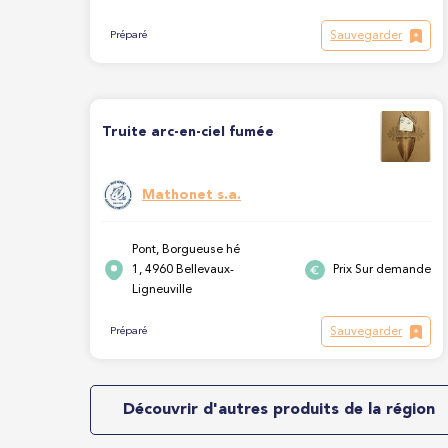
Sauvegarder
Préparé
Truite arc-en-ciel fumée
Mathonet s.a.
Pont, Borgueuse hé
1, 4960 Bellevaux-
Prix Sur demande
Ligneuville
Sauvegarder
Préparé
Découvrir d'autres produits de la région