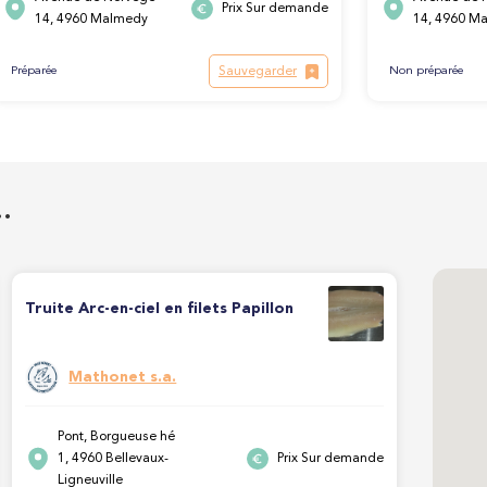
Prix Sur demande
14, 4960 Malmedy
14, 4960 M
Sauvegarder
Préparée
Non préparée
…
Truite Arc-en-ciel en filets Papillon
Mathonet s.a.
Pont, Borgueuse hé
1, 4960 Bellevaux-
Prix Sur demande
Ligneuville