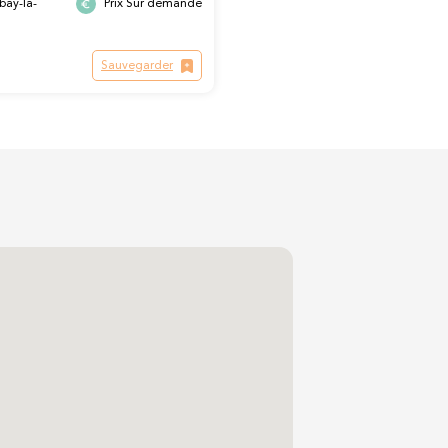
bay-la-
Prix Sur demande
Sauvegarder