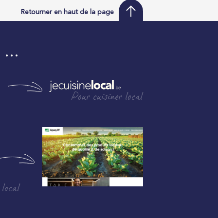
Retourner en haut de la page
i …
Pour cuisiner local
 local