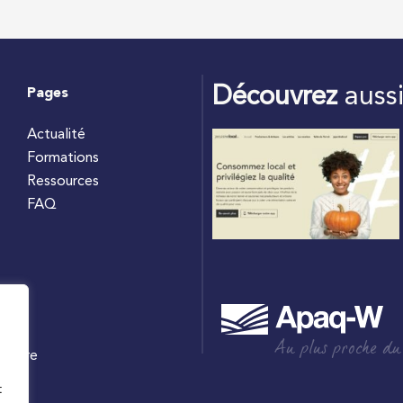
Découvrez
auss
Pages
Actualité
Formations
Ressources
FAQ
Au plus proche du
culture
W
t