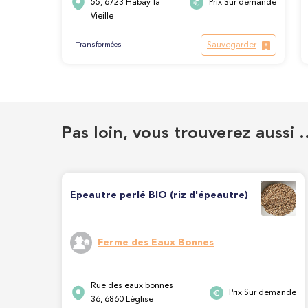
55, 6723 Habay-la-
Prix Sur demande
Vieille
Sauvegarder
Transformées
Pas loin, vous trouverez aussi 
Epeautre perlé BIO (riz d'épeautre)
Ferme des Eaux Bonnes
Rue des eaux bonnes
Prix Sur demande
36, 6860 Léglise