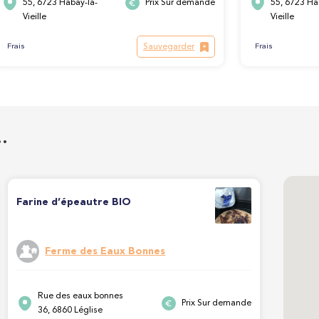
55, 6723 Habay-la-
Prix Sur demande
55, 6723 Ha
Vieille
Vieille
Sauvegarder
Frais
Frais
…
Farine d’épeautre BIO
Ferme des Eaux Bonnes
Rue des eaux bonnes
Prix Sur demande
36, 6860 Léglise