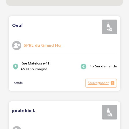
Oeuf
SPRL du Grand Hû
Rue Matefosse 41,
Prix Sur demande
4630 Soumagne
Sauvegarder
Oeufs
poule bio L