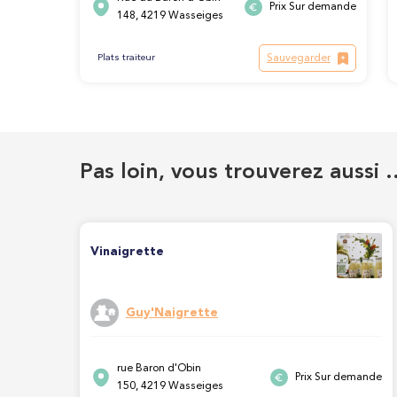
Prix Sur demande
148, 4219 Wasseiges
Sauvegarder
Plats traiteur
Pas loin, vous trouverez aussi 
Vinaigrette
Guy'Naigrette
rue Baron d'Obin
Prix Sur demande
150, 4219 Wasseiges