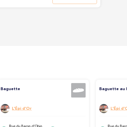
Baguette
Baguette au 
L’Épi d’Or
L’Épi d’
Rue du Baron d’Obin
Rue du Baro