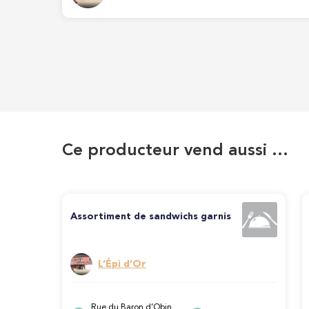
Ce producteur vend aussi …
Assortiment de sandwichs garnis
L’Épi d’Or
Rue du Baron d’Obin