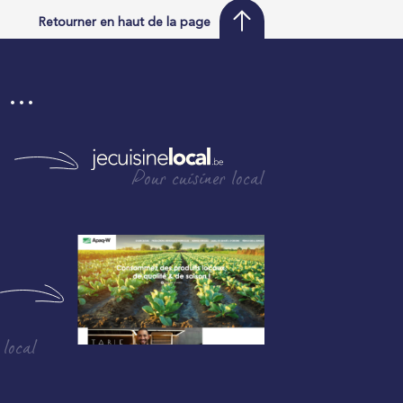
Retourner en haut de la page
i …
Pour cuisiner local
 local