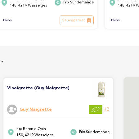
Prix Sur demande
148, 4219 Wasseiges
148, 4219 
Sauvegarder
Pains
Pains
…
Vinaigrette (Guy'Naigrette)
+3
Guy'Naigrette
rue Baron d'Obin
Prix Sur demande
150, 4219 Wasseiges