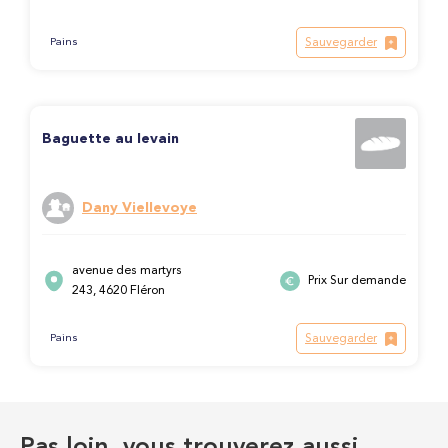
Sauvegarder
Pains
Baguette au levain
Dany Viellevoye
avenue des martyrs
Prix Sur demande
243, 4620 Fléron
Sauvegarder
Pains