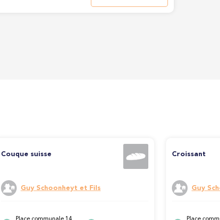
Couque suisse
Croissant
Guy Schoonheyt et Fils
Guy Sch
Place communale 14,
Place comm