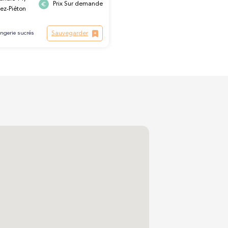
Prix Sur demande
ez-Piéton
Sauvegarder
ngerie sucrés