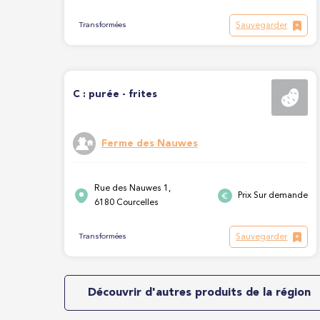
Sauvegarder
Transformées
C : purée - frites
Ferme des Nauwes
Rue des Nauwes 1,
Prix Sur demande
6180 Courcelles
Sauvegarder
Transformées
Découvrir d'autres produits de la région