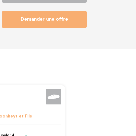
Demander une offre
oonheyt et Fils
unale 14,