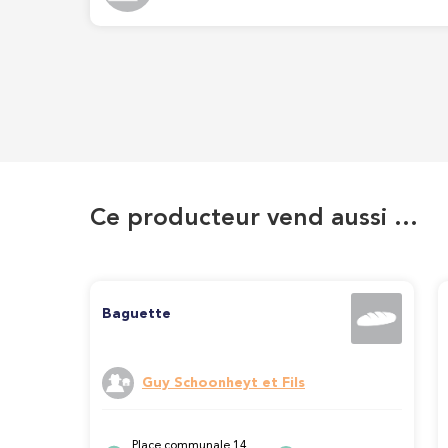
Ce producteur vend aussi …
Baguette
Guy Schoonheyt et Fils
Place communale 14,