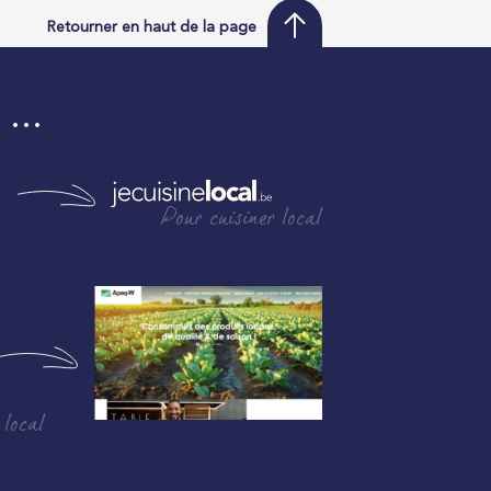
Retourner en haut de la page
i …
Pour cuisiner local
 local