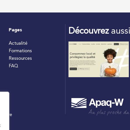
Découvrez
auss
Pages
Actualité
Formations
Ressources
FAQ
Au plus proche du
culture
W
t