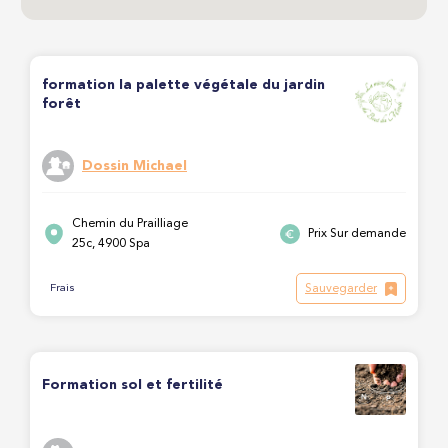
formation la palette végétale du jardin
forêt
Dossin Michael
Chemin du Prailliage
Prix Sur demande
25c, 4900 Spa
Sauvegarder
Frais
Formation sol et fertilité