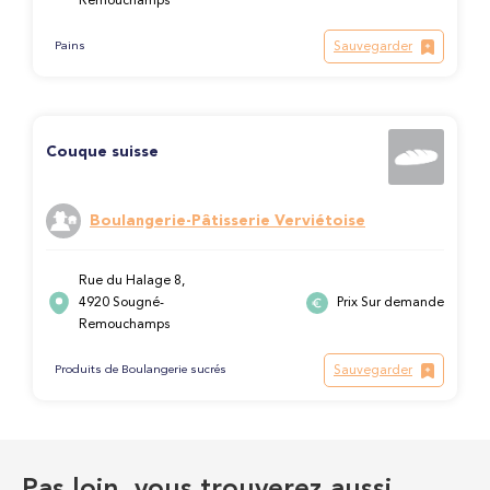
Remouchamps
Sauvegarder
Pains
Couque suisse
Boulangerie-Pâtisserie Verviétoise
Rue du Halage 8,
4920 Sougné-
Prix Sur demande
Remouchamps
Sauvegarder
Produits de Boulangerie sucrés