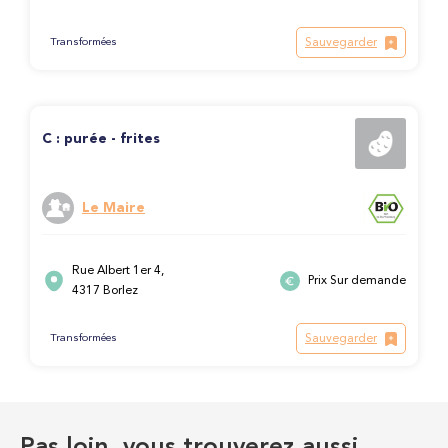
Sauvegarder
Transformées
C : purée - frites
Le Maire
Rue Albert 1er 4,
Prix Sur demande
4317 Borlez
Sauvegarder
Transformées