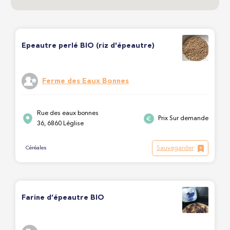
Epeautre perlé BIO (riz d'épeautre)
Ferme des Eaux Bonnes
Rue des eaux bonnes
Prix Sur demande
36, 6860 Léglise
Sauvegarder
Céréales
Farine d’épeautre BIO