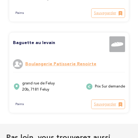
Sauvegarder
Pains
Baguette au levain
Boulangerie Patisserie Renoirte
grand rue de Feluy
Prix Sur demande
20b, 7181 Feluy
Sauvegarder
Pains