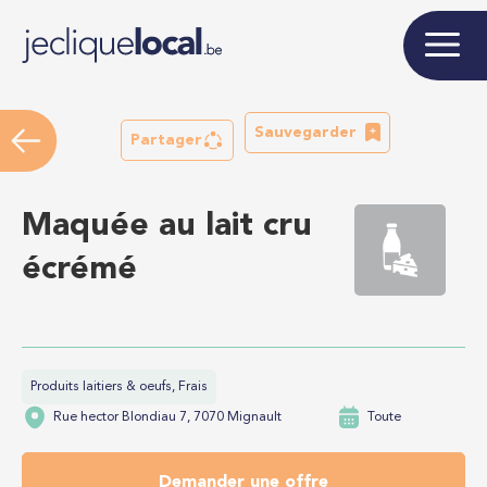
Sauvegarder
Partager
Maquée au lait cru
écrémé
Produits laitiers & oeufs, Frais
Rue hector Blondiau 7, 7070 Mignault
Toute
Demander une offre