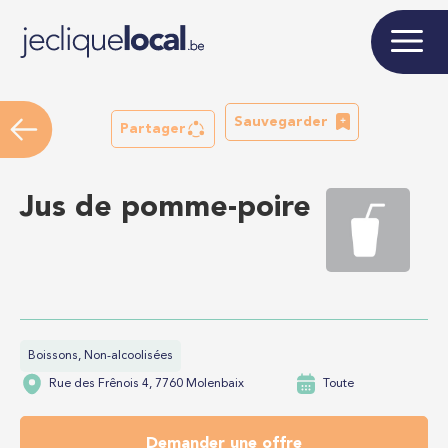
Sauvegarder
Partager
Jus de pomme-poire
Boissons, Non-alcoolisées
Rue des Frênois 4, 7760 Molenbaix
Toute
Demander une offre