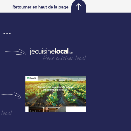
Retourner en haut de la page
i …
Pour cuisiner local
 local