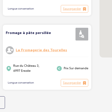
Sauvegarder
Longue conservation
Fromage à pâte persillée
La Fromagerie des Tourelles
Rue du Château 3,
Prix Sur demande
6997 Erezée
Sauvegarder
Longue conservation