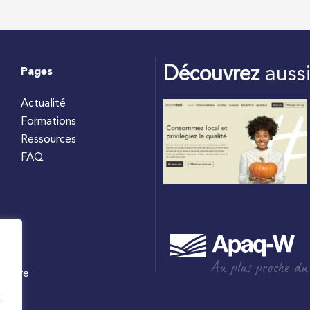
Découvrez
auss
Pages
Actualité
Formations
Ressources
FAQ
Au plus proche du
culture
W
t