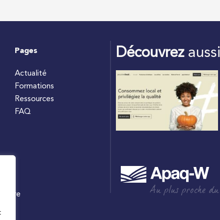
Découvrez
auss
Pages
Actualité
Formations
Ressources
FAQ
Au plus proche du
culture
W
t