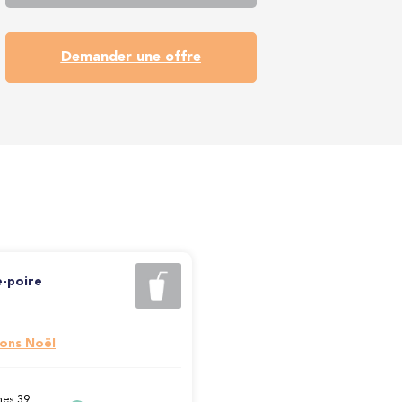
Demander une offre
-poire
ions Noël
es 39,