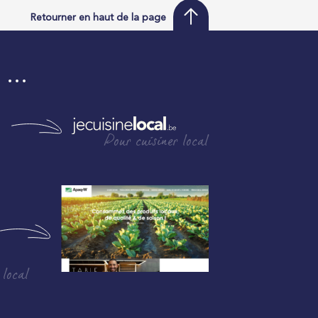
Retourner en haut de la page
i …
Pour cuisiner local
 local