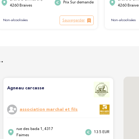
Prix Sur demande
4260 Braives
4260 Braive
Sauvegarder
Non-alcoolisées
Non-alcoolisées
…
Agneau carcasse
association marchal et fils
rue des bada 1, 4317
13.5 EUR
Faimes