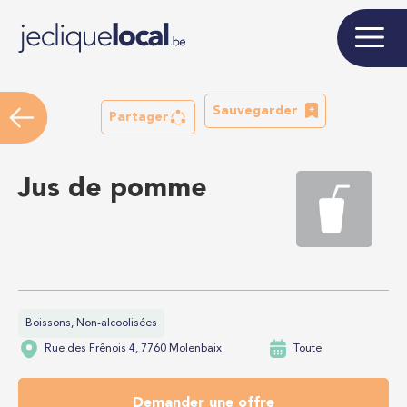
Sauvegarder
Partager
Jus de pomme
Boissons, Non-alcoolisées
Rue des Frênois 4, 7760 Molenbaix
Toute
Demander une offre