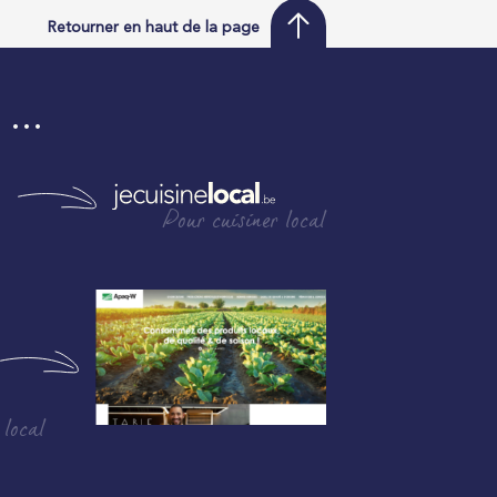
Retourner en haut de la page
i …
Pour cuisiner local
 local