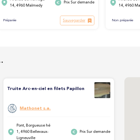
Prix Sur demande
14, 4960 Malmedy
14, 4960 M
Sauvegarder
Préparée
Non préparée
…
Truite Arc-en-ciel en filets Papillon
Mathonet s.a.
Pont, Borgueuse hé
1, 4960 Bellevaux-
Prix Sur demande
Ligneuville