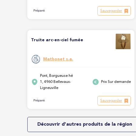
Sauvegarder
Préparé
Truite arc-en-ciel fumée
Mathonet s.a.
Pont, Borgueuse hé
1, 4960 Bellevaux-
Prix Sur demande
Ligneuville
Sauvegarder
Préparé
Découvrir d'autres produits de la région