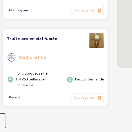
Sauvegarder
Non préparé
Truite arc-en-ciel fumée
Mathonet s.a.
Pont, Borgueuse hé
1, 4960 Bellevaux-
Prix Sur demande
Ligneuville
Sauvegarder
Préparé