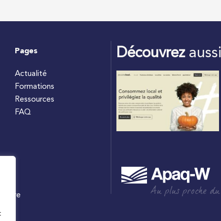
Découvrez
auss
Pages
Actualité
Formations
Ressources
FAQ
Au plus proche du
culture
W
t