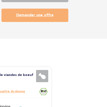
Demander une offre
de viandes de boeuf
ualite Ardenne
Norvège