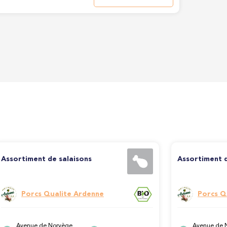
Assortiment de salaisons
Assortiment 
Porcs Qualite Ardenne
Porcs Q
Avenue de Norvège
Avenue de 