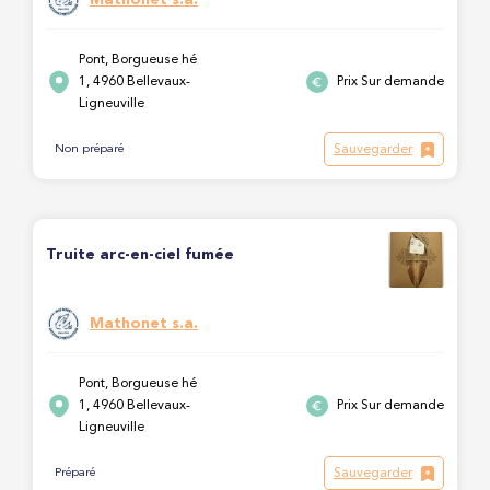
Pont, Borgueuse hé
1, 4960 Bellevaux-
Prix Sur demande
Ligneuville
Sauvegarder
Non préparé
Truite arc-en-ciel fumée
Mathonet s.a.
Pont, Borgueuse hé
1, 4960 Bellevaux-
Prix Sur demande
Ligneuville
Sauvegarder
Préparé