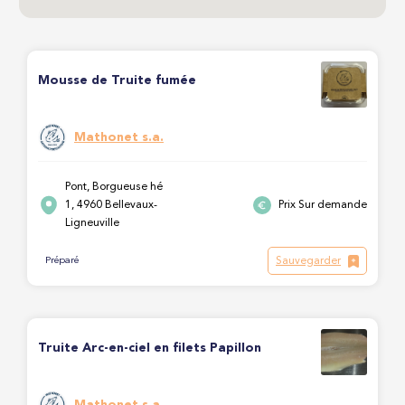
Mousse de Truite fumée
Mathonet s.a.
Pont, Borgueuse hé
1, 4960 Bellevaux-
Prix Sur demande
Ligneuville
Sauvegarder
Préparé
Truite Arc-en-ciel en filets Papillon
Mathonet s.a.