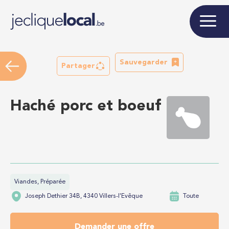
Sauvegarder
Partager
Haché porc et boeuf
Viandes, Préparée
Joseph Dethier 34B, 4340 Villers-l'Evêque
Toute
Demander une offre