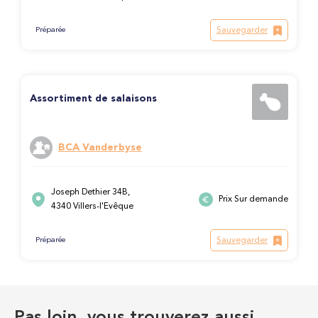
Sauvegarder
Préparée
Assortiment de salaisons
BCA Vanderbyse
Joseph Dethier 34B,
Prix Sur demande
4340 Villers-l'Evêque
Sauvegarder
Préparée