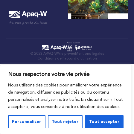
Au plus proche du local
© 2023 APAQ-W
Vie privée
Mentions légales
Conditions de l’accord d’utilisation
Nous respectons votre vie privée
Nous utilisons des cookies pour améliorer votre expérience
de navigation, diffuser des publicités ou du contenu
personnalisés et analyser notre trafic. En cliquant sur « Tout
accepter », vous consentez à notre utilisation des cookies.
Personnaliser
Tout rejeter
Tout accepter