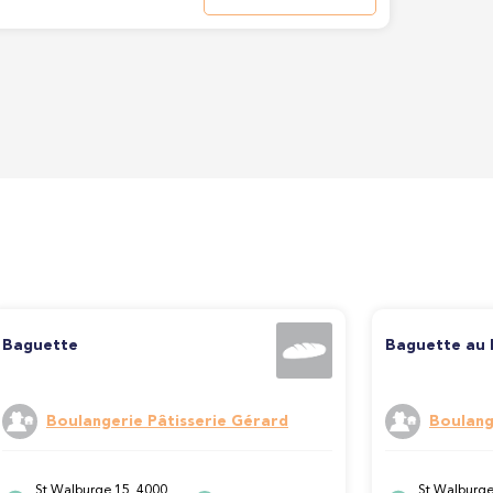
Baguette
Baguette au 
Boulangerie Pâtisserie Gérard
Boulang
St Walburge 15, 4000
St Walburge