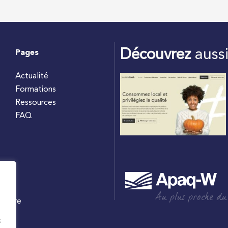
Découvrez
auss
Pages
Actualité
Formations
Ressources
FAQ
Au plus proche du
culture
W
t