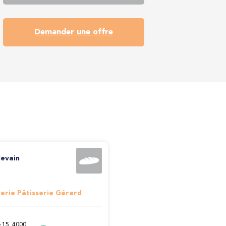
Demander une offre
levain
erie Pâtisserie Gérard
 15, 4000