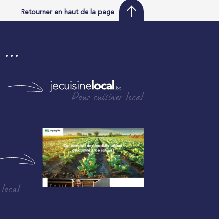
Retourner en haut de la page
i …
Pour cuisiner local
 local