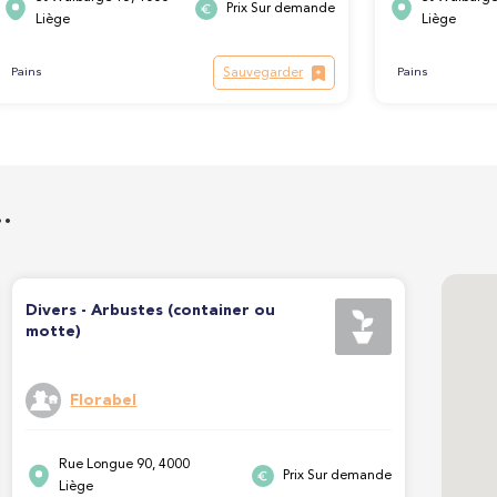
Prix Sur demande
Liège
Liège
Sauvegarder
Pains
Pains
…
Divers - Arbustes (container ou
motte)
Florabel
Rue Longue 90, 4000
Prix Sur demande
Liège