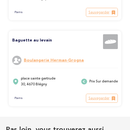
Sauvegarder
Pains
Baguette au levain
Boulangerie Herman-Grogna
place sainte gertrude
Prix Sur demande
30, 4670 Blégny
Sauvegarder
Pains