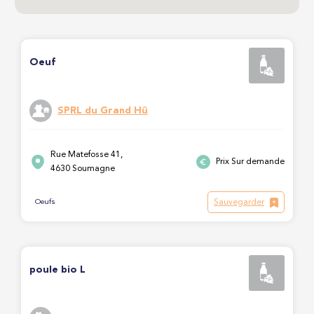
Oeuf
SPRL du Grand Hû
Rue Matefosse 41,
Prix Sur demande
4630 Soumagne
Sauvegarder
Oeufs
poule bio L