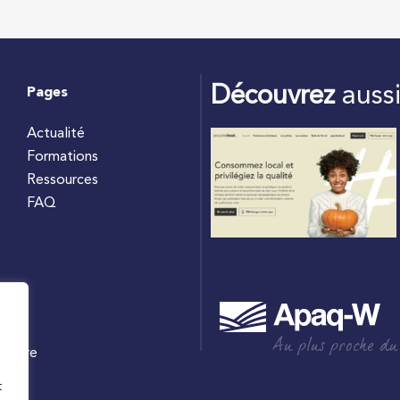
Découvrez
auss
Pages
Actualité
Formations
Ressources
FAQ
Au plus proche du
culture
W
t