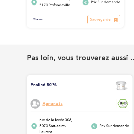
Prix Sur demande
5170 Profondeville
Sauvegarder
Glaces
Pas loin, vous trouverez aussi 
Praliné 50´%
Agronuts
rue de la levée 306,
5070 Sart-saint-
Prix Sur demande
Laurent