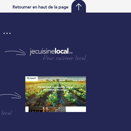
Retourner en haut de la page
i …
Pour cuisiner local
 local