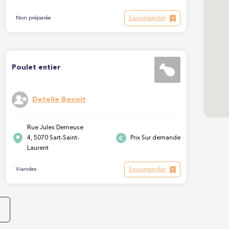
Sauvegarder
Non préparée
Poulet entier
Detelle Benoit
Rue Jules Demeuse
4, 5070 Sart-Saint-
Prix Sur demande
Laurent
Sauvegarder
Viandes