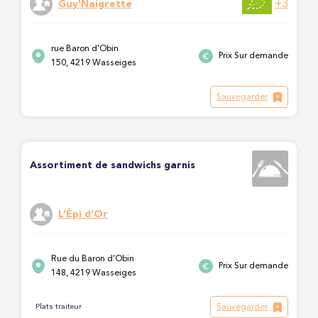
+3
Guy'Naigrette
rue Baron d'Obin
Prix Sur demande
150, 4219 Wasseiges
Sauvegarder
Assortiment de sandwichs garnis
L’Épi d’Or
Rue du Baron d’Obin
Prix Sur demande
148, 4219 Wasseiges
Sauvegarder
Plats traiteur