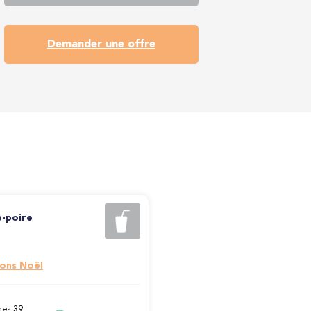
Demander une offre
-poire
ions Noël
es 39,