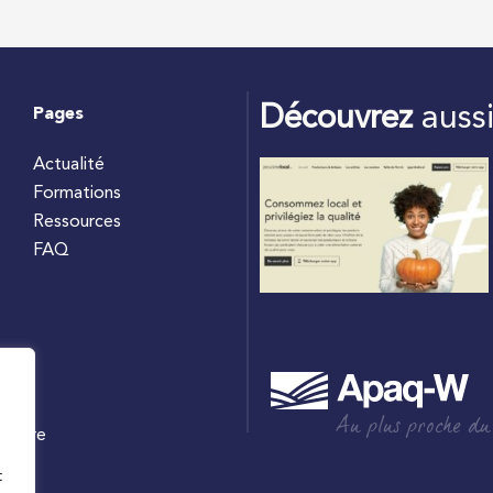
Découvrez
auss
Pages
Actualité
Formations
Ressources
FAQ
Au plus proche du
culture
W
t