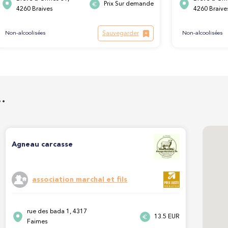
Prix Sur demande
4260 Braives
4260 Braive
Sauvegarder
Non-alcoolisées
Non-alcoolisées
…
Agneau carcasse
association marchal et fils
rue des bada 1, 4317
13.5 EUR
Faimes