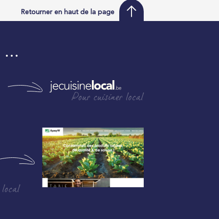
Retourner en haut de la page
i …
Pour cuisiner local
 local