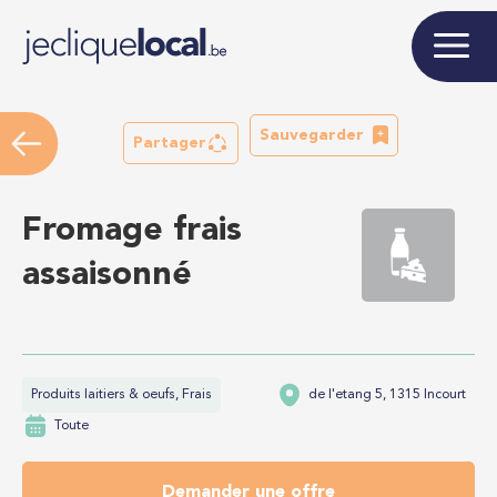
Sauvegarder
Partager
Fromage frais
assaisonné
Produits laitiers & oeufs, Frais
de l'etang 5, 1315 Incourt
Toute
Demander une offre