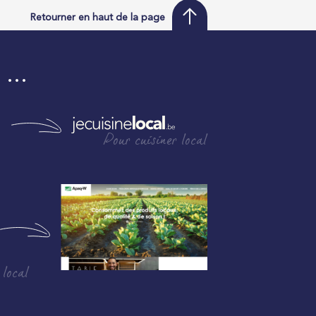
Retourner en haut de la page
i …
Pour cuisiner local
 local