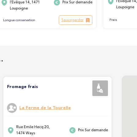
l'Evêque 14
l'Evêque 14, 1471
Prix Sur demande
Loupoigne
Loupoigne
Sauvegarder
Frais
Longue conservation
…
Fromage frais
La Ferme de la Tourelle
Rue Emile Hecq 20,
Prix Sur demande
1474 Ways