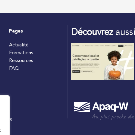
Découvrez
auss
Pages
Actualité
Formations
Ressources
FAQ
Au plus proche du
culture
W
t